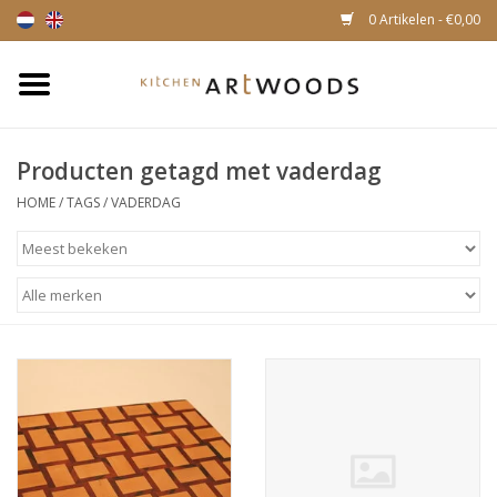
0 Artikelen - €0,00
Home
Producten getagd met vaderdag
Snijplanken
HOME
/
TAGS
/
VADERDAG
Kaasplankjes
Magnetische houten
messenhouders