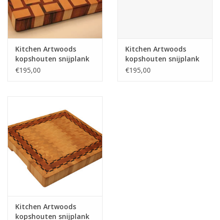
Kitchen Artwoods
Kitchen Artwoods
kopshouten snijplank
kopshouten snijplank
met gewoven patroon
met gewoven patroon
€195,00
€195,00
van Amerikaans
van Amerikaans
esdoorn en tijgerhout
esdoorn en wengé
Kitchen Artwoods
kopshouten snijplank