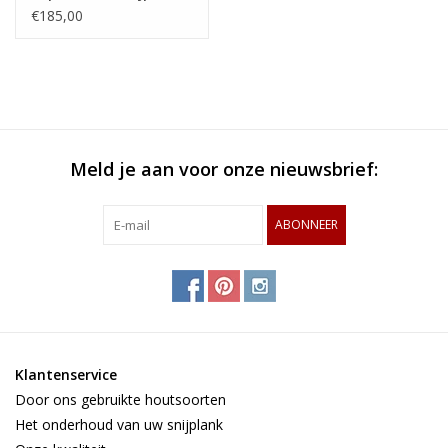
van haagbeuk, kers en
€185,00
geblokt esdoorn en
wengé
Meld je aan voor onze nieuwsbrief:
ABONNEER
Klantenservice
Door ons gebruikte houtsoorten
Het onderhoud van uw snijplank