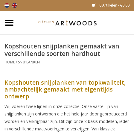
0 Artikelen - €0,00
Home
Kopshouten snijplanken gemaakt van
Snijplanken
verschillende soorten hardhout
HOME
/
SNIJPLANKEN
Kaasplankjes
Magnetische houten
Kopshouten snijplanken van topkwaliteit,
messenhouders
ambachtelijk gemaakt met eigentijds
ontwerp
Wij voeren twee lijnen in onze collectie. Onze vaste lijn van
snijplanken zijn ontwerpen die het hele jaar door geproduceerd
worden en verkrijgbaar zijn. Dit zijn onze 8 basis modellen, ieder
in verschillende maatvoeringen te verkrijgen. Van klassiek