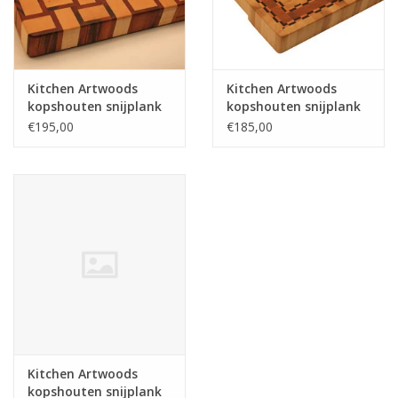
Kitchen Artwoods
Kitchen Artwoods
kopshouten snijplank
kopshouten snijplank
met gewoven patroon
van haagbeuk, kers en
€195,00
€185,00
van Amerikaans
geblokt esdoorn en
esdoorn en tijgerhout
wengé
Kitchen Artwoods
kopshouten snijplank