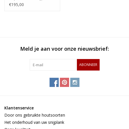
met gewoven patroon
€195,00
van Amerikaans
esdoorn en wengé
Meld je aan voor onze nieuwsbrief:
ABONNEER
Klantenservice
Door ons gebruikte houtsoorten
Het onderhoud van uw snijplank