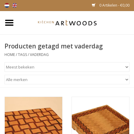
0 Artikelen - €0,00
Home
Producten getagd met vaderdag
Snijplanken
HOME
/
TAGS
/
VADERDAG
Kaasplankjes
Magnetische houten
messenhouders