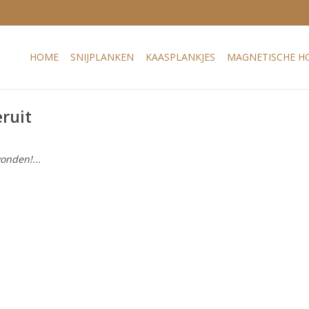
HOME
SNIJPLANKEN
KAASPLANKJES
MAGNETISCHE H
ruit
onden!...