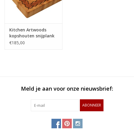
Kitchen Artwoods
kopshouten snijplank
van haagbeuk, kers en
€185,00
geblokt esdoorn en
wengé
Meld je aan voor onze nieuwsbrief:
ABONNEER