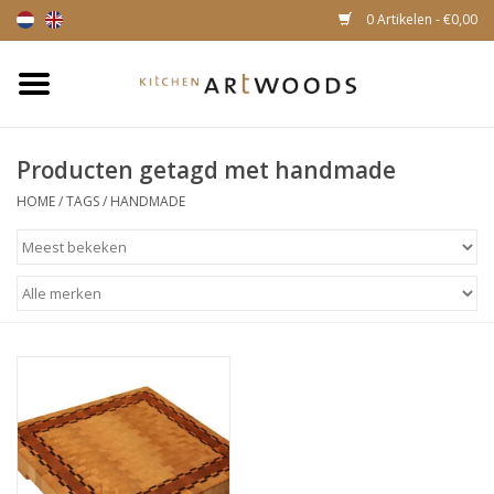
0 Artikelen - €0,00
Home
Producten getagd met handmade
Snijplanken
HOME
/
TAGS
/
HANDMADE
Kaasplankjes
Magnetische houten
messenhouders