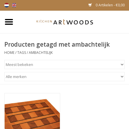
0 Artikelen - €0,00
Home
Producten getagd met ambachtelijk
Snijplanken
HOME
/
TAGS
/
AMBACHTELIJK
Kaasplankjes
Magnetische houten
messenhouders