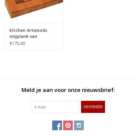
Kitchen Artwoods
snijplank van
gestoomd beuken,
€175,00
zebrano en wengé
Meld je aan voor onze nieuwsbrief:
ABONNEER