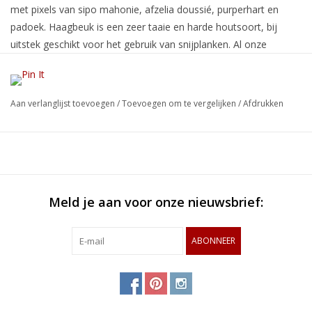
met pixels van sipo mahonie, afzelia doussié, purperhart en
padoek. Haagbeuk is een zeer taaie en harde houtsoort, bij
uitstek geschikt voor het gebruik van snijplanken. Al onze
snijplanken zijn verlijmd met de kopse kant naar het snijvlak. De
in willekeurige volgorde geplaatste gekleurde blokken zorgen
voor een speels ontwerp die in elke keuken past. De afmetingen
Aan verlanglijst toevoegen
/
Toevoegen om te vergelijken
/
Afdrukken
van deze snijplank zijn: 41 x 36 x 4 cm.
Meld je aan voor onze nieuwsbrief:
ABONNEER