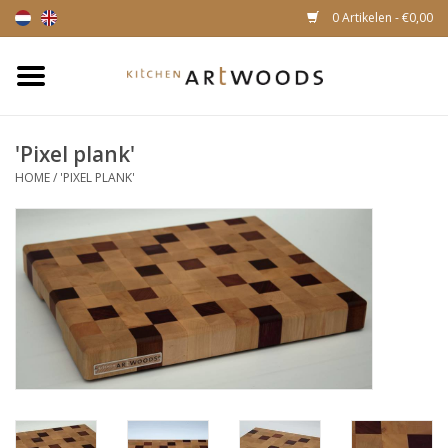
0 Artikelen - €0,00
Home
'Pixel plank'
Snijplanken
HOME
/
'PIXEL PLANK'
Kaasplankjes
Magnetische houten
messenhouders