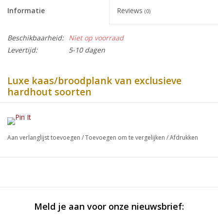
Informatie
Reviews
(0)
Beschikbaarheid:
Niet op voorraad
Levertijd:
5-10 dagen
Luxe kaas/broodplank van exclusieve
hardhout soorten
Onze brood- en kaasplanken worden gemaakt van wat
houtbewerkers langshout noemen. Langshout betekent dat de
nerf van het hout in de richting van de broodplank liggen.
Aan verlanglijst toevoegen
/
Toevoegen om te vergelijken
/
Afdrukken
Hierdoor is de tekening van het hout veel beter zichtbaar. Zeker
bij houtsoorten als ipé en tijgerhout en curupay is juist de
tekening op het dosse vlak het mooiste deel van het hout.
Langshout is voor echte snijplanken en hakblokken een minder
geschikte productie techniek. De intensieteit van snijden is daar
Meld je aan voor onze nieuwsbrief:
te hoog voor. Brood- en kaasplanken worden over het
algemeen veel minder belast. Door gebruik te maken van zeer