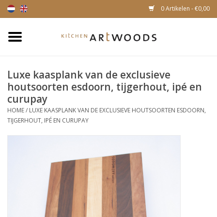
0 Artikelen - €0,00
Home
Luxe kaasplank van de exclusieve
Snijplanken
houtsoorten esdoorn, tijgerhout, ipé en
curupay
Kaasplankjes
HOME
/
LUXE KAASPLANK VAN DE EXCLUSIEVE HOUTSOORTEN ESDOORN,
TIJGERHOUT, IPÉ EN CURUPAY
Magnetische houten
messenhouders