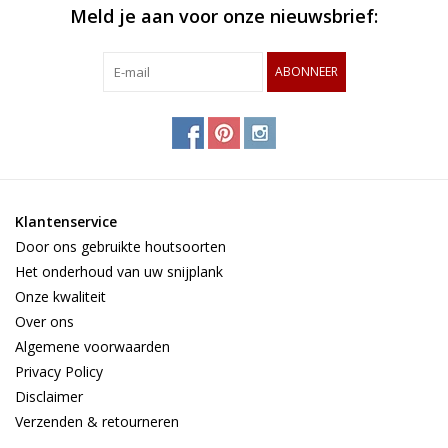
Meld je aan voor onze nieuwsbrief:
belang om in één plank houtsoorten te gebruiken die
vergelijkbare krimpratio's hebben. Hierdoor ontstaat er geen
onnodige spanning op de lijmnaden. De krimpfactoren van hout
ABONNEER
zijn het grootst dwars op de vezels (de radiale en tangentiale
krimp). Juist bij kopshouten snijplanken moet daar rekening mee
worden gehouden.
Klantenservice
Door ons gebruikte houtsoorten
Het onderhoud van uw snijplank
Onze kwaliteit
Over ons
Algemene voorwaarden
Privacy Policy
Disclaimer
Verzenden & retourneren