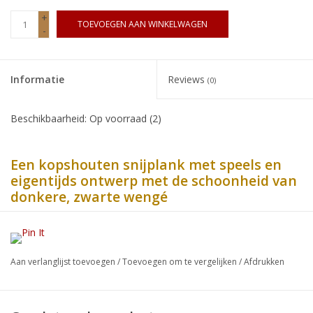
+
TOEVOEGEN AAN WINKELWAGEN
-
Informatie
Reviews
(0)
Beschikbaarheid:
Op voorraad
(2)
Een kopshouten snijplank met speels en
eigentijds ontwerp met de schoonheid van
donkere, zwarte wengé
Wengé is niet voor niets één van de meest gewilde en gebruikte
houtsoorten voor binnenhuis toepassingen indien men zwarte
tinten zoekt. Het hout heeft een mooie diep donkere kleur, aan
Aan verlanglijst toevoegen
/
Toevoegen om te vergelijken
/
Afdrukken
de kopse kant zwart. Vaak gebruikt in plaats van het nu
verboden ebbenhout. Wengé komt uit het tropisch deel van
Afrika, met name Gabon en Congo.