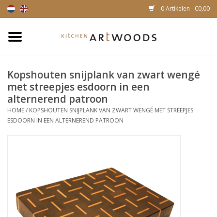
0 Artikelen - €0,00
Home
Kopshouten snijplank van zwart wengé
Snijplanken
met streepjes esdoorn in een
alternerend patroon
Kaasplankjes
HOME
/
KOPSHOUTEN SNIJPLANK VAN ZWART WENGÉ MET STREEPJES
ESDOORN IN EEN ALTERNEREND PATROON
Magnetische houten
messenhouders