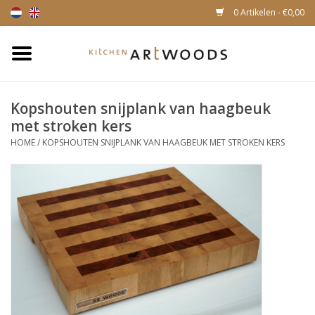
0 Artikelen - €0,00
Home
Kopshouten snijplank van haagbeuk
Snijplanken
met stroken kers
HOME
/
KOPSHOUTEN SNIJPLANK VAN HAAGBEUK MET STROKEN KERS
Kaasplankjes
Magnetische houten
messenhouders