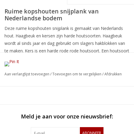
Ruime kopshouten snijplank van
Nederlandse bodem
Deze ruime kopshouten snijplank is gemaakt van Nederlands
hout. Haagbeuk en kersen zijn harde houtsoorten. Haagbeuk
wordt al sinds jaar en dag gebruikt om slagers hakblokken van
te maken. Kers is een harde rode rode houtsoort. Een houtsoort
die door ons veelvuldig gebruikt wordt. Met zijn afmetingen van
36 x 32 x 4,8 cm heeft deze kosphouten snijplank voldoende
ruimte om meerdere ingrediënten op klaar te maken. Wij
Aan verlanglijst toevoegen
/
Toevoegen om te vergelijken
/
Afdrukken
hebben een lijn ontwikkeld van 100% duurzaam Nederlands
hout. Dit hout is veelal afkomstig van bomen die in het kader
van herontwikkeling gekapt moesten worden. Met het gebruik
van duurzaam Nederlands hout wordt het milieu gespaard.
Enerzijds omdat er geen sprake meer is van verre transporten,
Meld je aan voor onze nieuwsbrief:
de scheepvaart is verantwoordelijk voor een groot deel van de
zwavel uitstoot, anderzijds omdat elke snijplank van Nederlands
hout betekent dat er in kwetsbare gebieden, zoals de tropische
ABONNEER