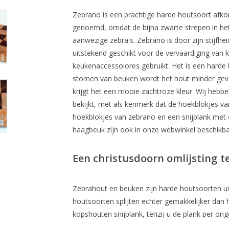
Zebrano is een prachtige harde houtsoort afko
genoemd, omdat de bijna zwarte strepen in het 
aanwezige zebra's. Zebrano is door zijn stijfhe
uitstekend geschikt voor de vervaardiging van 
keukenaccessoiores gebruikt. Het is een harde 
stomen van beuken wordt het hout minder gevo
krijgt het een mooie zachtroze kleur. Wij hebbe
bekijkt, met als kenmerk dat de hoekblokjes v
hoekblokjes van zebrano en een snijplank met e
haagbeuk zijn ook in onze webwinkel beschikba
Een christusdoorn omlijsting 
Zebrahout en beuken zijn harde houtsoorten ui
houtsoorten splijten echter gemakkelijker dan 
kopshouten snijplank, tenzij u de plank per on
splinters of zelfs een stukje van de hoek afbre