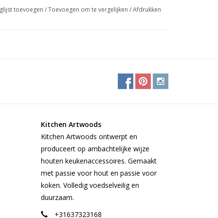
 hard maple of christusdoorn. De taaiheid van deze
glijst toevoegen
/
Toevoegen om te vergelijken
/
Afdrukken
 hout bij een ongewilde val. Christusdoorn heeft
, roodoranje van kleur.
x 4,4 cm
n hebben een handzaam formaat. Wilt u liever een
rano? Wij maken graag een plank op maat voor u.
samenstelling van houtsoorten brengen wij geen
Kitchen Artwoods
onaliseerde kopshouten snijplank op elk gewenst
Kitchen Artwoods ontwerpt en
e prijs van een reguliere kopshouten snijplank!
produceert op ambachtelijke wijze
houten keukenaccessoires. Gemaakt
met passie voor hout en passie voor
koken. Volledig voedselveilig en
duurzaam.
+31637323168