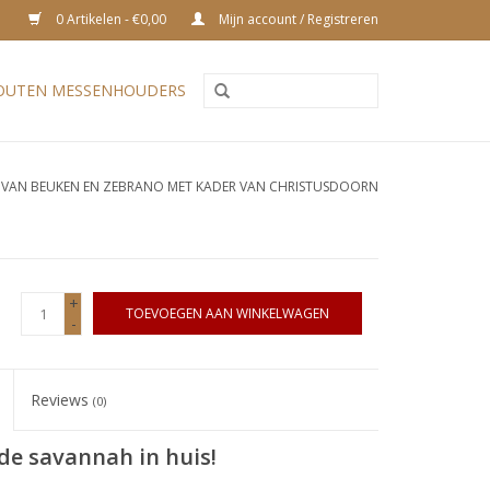
0 Artikelen - €0,00
Mijn account / Registreren
OUTEN MESSENHOUDERS
 VAN BEUKEN EN ZEBRANO MET KADER VAN CHRISTUSDOORN
+
TOEVOEGEN AAN WINKELWAGEN
-
Reviews
(0)
de savannah in huis!