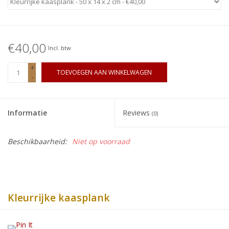
€40,00
Incl. btw
+
TOEVOEGEN AAN WINKELWAGEN
-
Informatie
Reviews
(0)
Beschikbaarheid:
Niet op voorraad
Kleurrijke kaasplank
Stijlvolle design kaasplank. Houtsoorten: padoek, purperhart,
esdoorn en afzelia doussié. Een echte eyecatcher bij het