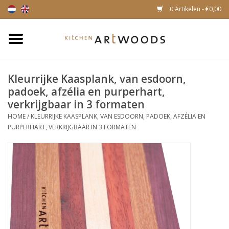
0 Artikelen - €0,00
Home
Kleurrijke Kaasplank, van esdoorn,
Snijplanken
padoek, afzélia en purperhart,
verkrijgbaar in 3 formaten
Kaasplankjes
HOME
/
KLEURRIJKE KAASPLANK, VAN ESDOORN, PADOEK, AFZÉLIA EN
PURPERHART, VERKRIJGBAAR IN 3 FORMATEN
Magnetische houten
messenhouders