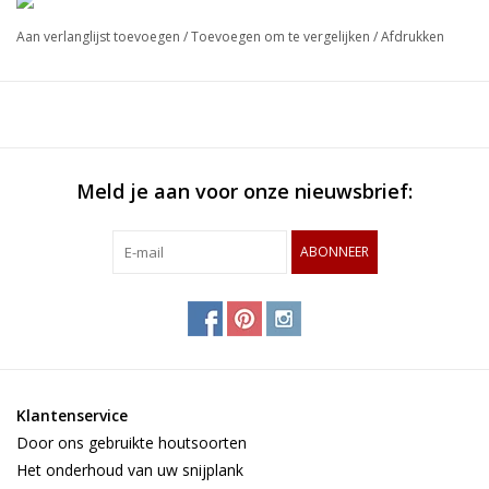
serveren van bijzondere kazen. In drie verschillende formaten te
Aan verlanglijst toevoegen
/
Toevoegen om te vergelijken
/
Afdrukken
verkrijgen.
U kunt in het selectie vakje naast de hoofd foto uw voorkeur
voor het formaat aangeven.
Meld je aan voor onze nieuwsbrief:
ABONNEER
Klantenservice
Door ons gebruikte houtsoorten
Het onderhoud van uw snijplank