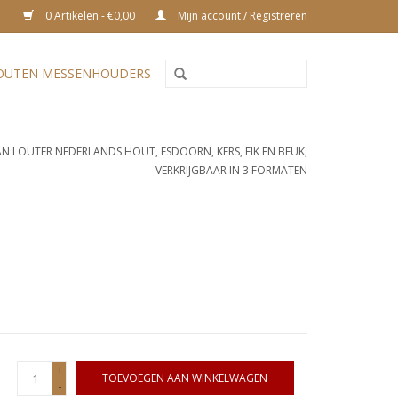
0 Artikelen - €0,00
Mijn account / Registreren
OUTEN MESSENHOUDERS
N LOUTER NEDERLANDS HOUT, ESDOORN, KERS, EIK EN BEUK,
VERKRIJGBAAR IN 3 FORMATEN
+
TOEVOEGEN AAN WINKELWAGEN
-