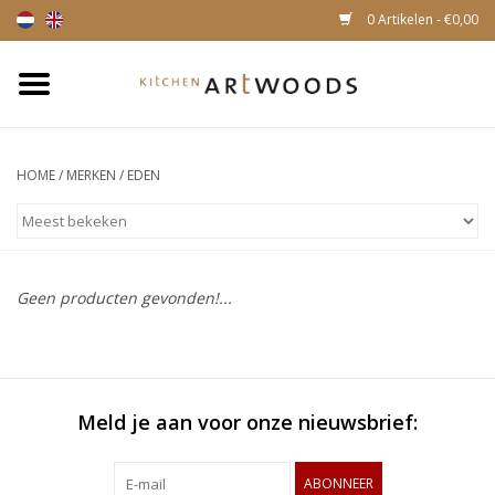
0 Artikelen - €0,00
Home
Snijplanken
HOME
/
MERKEN
/
EDEN
Kaasplankjes
Magnetische houten
Geen producten gevonden!...
messenhouders
Meld je aan voor onze nieuwsbrief:
ABONNEER