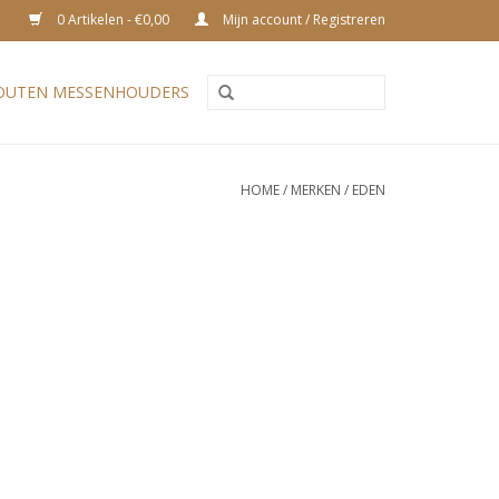
0 Artikelen - €0,00
Mijn account / Registreren
OUTEN MESSENHOUDERS
HOME
/
MERKEN
/
EDEN