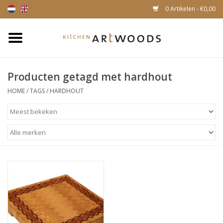
0 Artikelen - €0,00
Home
Producten getagd met hardhout
Snijplanken
HOME
/
TAGS
/
HARDHOUT
Kaasplankjes
Magnetische houten
messenhouders