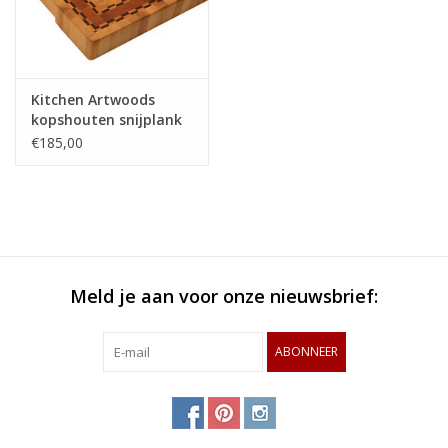
Kitchen Artwoods
kopshouten snijplank
van haagbeuk, kers en
€185,00
geblokt esdoorn en
wengé
Meld je aan voor onze nieuwsbrief:
ABONNEER