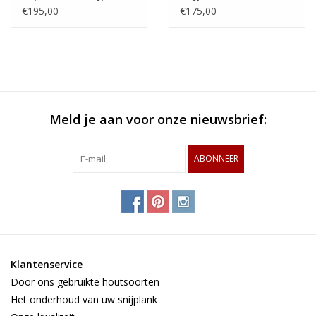
met gewoven patroon
gestoomd beuken,
€195,00
€175,00
van Amerikaans
zebrano en wengé
esdoorn en wengé
Meld je aan voor onze nieuwsbrief:
ABONNEER
Klantenservice
Door ons gebruikte houtsoorten
Het onderhoud van uw snijplank