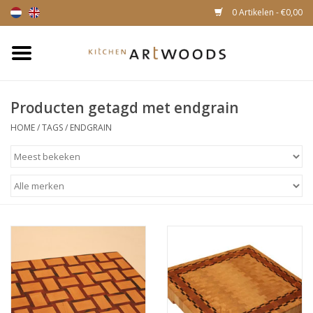
0 Artikelen - €0,00
Home
Producten getagd met endgrain
Snijplanken
HOME
/
TAGS
/
ENDGRAIN
Kaasplankjes
Magnetische houten
messenhouders