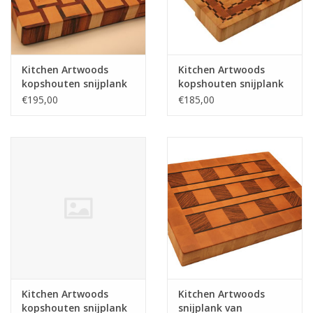
Kitchen Artwoods
Kitchen Artwoods
kopshouten snijplank
kopshouten snijplank
met gewoven patroon
van haagbeuk, kers en
€195,00
€185,00
van Amerikaans
geblokt esdoorn en
esdoorn en tijgerhout
wengé
Kitchen Artwoods
Kitchen Artwoods
kopshouten snijplank
snijplank van