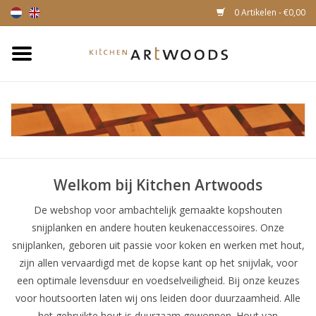
0 Artikelen - €0,00
Home
Snijplanken
Kaasplankjes
Welkom bij Kitchen Artwoods
Magnetische houten
messenhouders
De webshop voor ambachtelijk gemaakte kopshouten
snijplanken en andere houten keukenaccessoires. Onze
snijplanken, geboren uit passie voor koken en werken met hout,
zijn allen vervaardigd met de kopse kant op het snijvlak, voor
een optimale levensduur en voedselveiligheid. Bij onze keuzes
voor houtsoorten laten wij ons leiden door duurzaamheid. Alle
het gebruikte hout is duurzaam gewonnen. Hout van