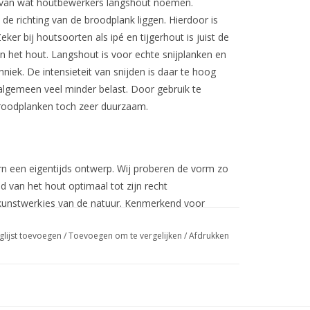
van wat houtbewerkers langshout noemen.
de richting van de broodplank liggen. Hierdoor is
ker bij houtsoorten als ipé en tijgerhout is juist de
n het hout. Langshout is voor echte snijplanken en
iek. De intensieteit van snijden is daar te hoog
lgemeen veel minder belast. Door gebruik te
roodplanken toch zeer duurzaam.
 een eigentijds ontwerp. Wij proberen de vorm zo
 van het hout optimaal tot zijn recht
kunstwerkjes van de natuur. Kenmerkend voor
 contrasterende kleuren. Uiteraard maken wij geen
glijst toevoegen
/
Toevoegen om te vergelijken
/
Afdrukken
rten hebben hun natuurlijke kleur en tekening. Ze
Esdoorn, zowel Europees als Amerikaans, is door
enen met de levendige tropische hardhoutsoorten.