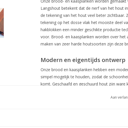
Onze brood- en kaasplanken worden gemaakt 
Langshout betekent dat de nerf van het hout in 
de tekening van het hout veel beter zichtbaar. Ze
tekening op het dosse vlak het mooiste deel va
hakblokken een minder geschikte productie techn
voor. Brood- en kaasplanken worden over het a
maken van zeer harde houtsoorten zijn deze b
Modern en eigentijds ontwerp
Onze brood en kaasplanken hebben een modern
simpel mogelijk te houden, zodat de schoonheid
komt. Geschaafd en geschuurd hout zijn ware 
onze kaas- en broodplanken is het gebruik van
Aan verlan
gebruik van kleurstoffen, alle getoonde houtsoo
worden behandeld met volledig kleurloze olie. 
zijn blanke kleur perfect om als contrast te di