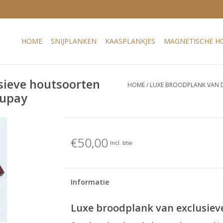
HOME
SNIJPLANKEN
KAASPLANKJES
MAGNETISCHE H
sieve houtsoorten
HOME
/
LUXE BROODPLANK VAN D
rupay
€50,00
Incl. btw
Informatie
Luxe broodplank van exclusiev