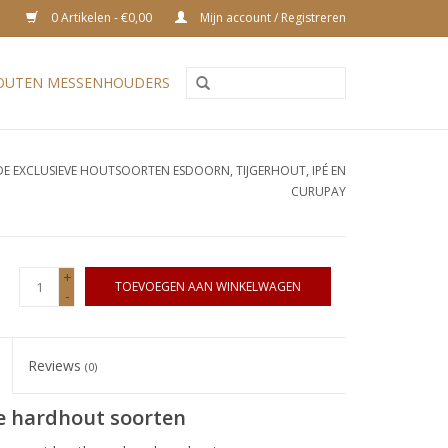
0 Artikelen - €0,00
Mijn account / Registreren
OUTEN MESSENHOUDERS
E EXCLUSIEVE HOUTSOORTEN ESDOORN, TIJGERHOUT, IPÉ EN
CURUPAY
+
TOEVOEGEN AAN WINKELWAGEN
-
Reviews
(0)
e hardhout soorten