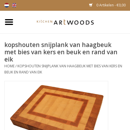
0 Artikelen - €0,00
Home
kopshouten snijplank van haagbeuk
Snijplanken
met bies van kers en beuk en rand van
eik
Kaasplankjes
HOME
/
KOPSHOUTEN SNIJPLANK VAN HAAGBEUK MET BIES VAN KERS EN
BEUK EN RAND VAN EIK
Magnetische houten
messenhouders