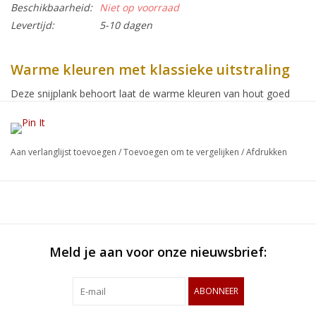
Beschikbaarheid:
Niet op voorraad
Levertijd:
5-10 dagen
Warme kleuren met klassieke uitstraling
Deze snijplank behoort laat de warme kleuren van hout goed
tot hun recht komen. Het lichte haagbeuk wordt gecombineerd
met het donkerdere rood-bruine kersen, een lichte pies van roze
bruin gestoomd beuken en afgewerkt met klassiek lichtbruin
Aan verlanglijst toevoegen
/
Toevoegen om te vergelijken
/
Afdrukken
Europees eik. Het snijvlak is grotendeels gemaakt van haagbeuk,
vanwege de hardheid ook wel steenbeuk genoemd en is een
van de meest splijtvaste houtsoorten en daarmee zeer geschikt
voor snijplanken. Bovendien van eigen bodem!
Dit ontwerp van ongeveer 42 x 34 cm, daarmee een groot
Meld je aan voor onze nieuwsbrief:
formaat snijplank met voldoende ruimte om meerdere
verschillende ingrediënten voor uw gerecht voor te bereiden.
ABONNEER