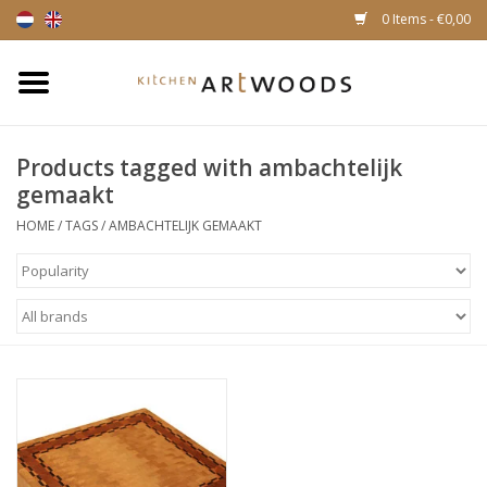
0 Items - €0,00
Home
Products tagged with ambachtelijk
Cutting Boards
gemaakt
HOME
/
TAGS
/
AMBACHTELIJK GEMAAKT
Cheese boards
Magnetic Knife racks