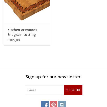
Kitchen Artwoods
Endgrain cutting
made of hornbeam,
€185,00
cherry and chequered
maple and wenge
Sign up for our newsletter:
SUBSCRIBE