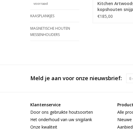
Kitchen Artwood
voorraad
kopshouten snij
van haagbeuk, ke
€185,00
KAASPLANKJES
geblokt esdoorn
wengé
MAGNETISCHE HOUTEN
MESSENHOUDERS
Meld je aan voor onze nieuwsbrief:
Klantenservice
Produc
Door ons gebruikte houtsoorten
Alle pro
Het onderhoud van uw snijplank
Nieuwe 
Onze kwaliteit
Aanbied