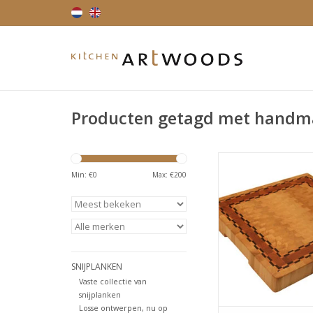
Producten getagd met hand
Deze snijplank is onts
klassieke variante
Min: €
0
Max: €
200
permanente collectie,
een wat meer speelse
haagbeuk blijft in on
van de beste houtso
snijplanken. Het is s
werkt niet of nauwelijk
SNIJPLANKEN
TOEVOEGEN AAN WI
Vaste collectie van
snijplanken
Losse ontwerpen, nu op