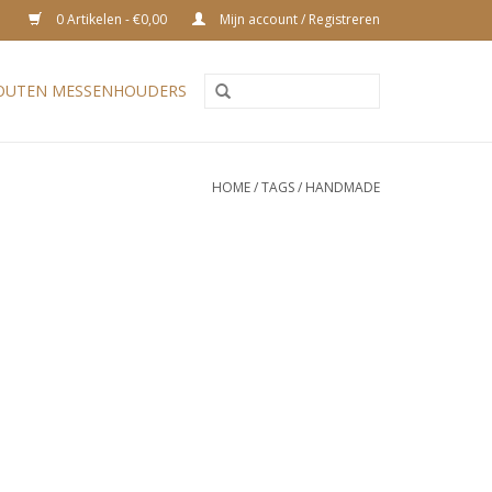
0 Artikelen - €0,00
Mijn account / Registreren
OUTEN MESSENHOUDERS
HOME
/
TAGS
/
HANDMADE