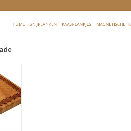
HOME
SNIJPLANKEN
KAASPLANKJES
MAGNETISCHE H
made
taan uit de
n uit de
 echter met
 bies. Het
ze ogen een
orten voor
plijtvast,
s en heeft e
NKELWAGEN