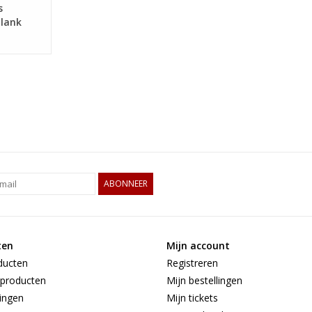
s
plank
rs en
 en
ABONNEER
ten
Mijn account
ducten
Registreren
producten
Mijn bestellingen
ingen
Mijn tickets