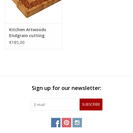
Kitchen Artwoods
Endgrain cutting
made of hornbeam,
€185,00
cherry and chequered
maple and wenge
Sign up for our newsletter:
SUBSCRIBE