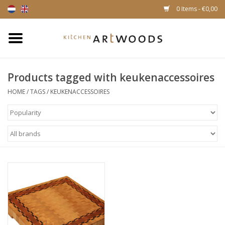
0 Items - €0,00
Home
Products tagged with keukenaccessoires
Cutting Boards
HOME
/
TAGS
/
KEUKENACCESSOIRES
Cheese boards
Magnetic Knife racks